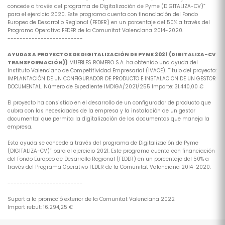
concede a través del programa de Digitalización de Pyme (DIGITALIZA-CV)”
para el ejercicio 2020. Este programa cuenta con financiación del Fondo
Europeo de Desarrollo Regional (FEDER) en un porcentaje del 50% a través del
Programa Operativo FEDER de la Comunitat Valenciana 2014-2020.
-------------------------
AYUDAS A PROYECTOS DE DIGITALIZACIÓN DE PYME 2021 (DIGITALIZA-CV
TRANSFORMACIÓN))
MUEBLES ROMERO S.A. ha obtenido una ayuda del
Instituto Valenciano de Competitividad Empresarial (IVACE). Titulo del proyecto:
IMPLANTACIÓN DE UN CONFIGURADOR DE PRODUCTO E INSTALACION DE UN GESTOR
DOCUMENTAL. Número de Expediente IMDIGA/2021/255 Importe: 31.440,00 €
El proyecto ha consistido en el desarrollo de un configurador de producto que
cubra con las necesidades de la empresa y la instalación de un gestor
documental que permita la digitalización de los documentos que maneja la
empresa.
Esta ayuda se concede a través del programa de Digitalización de Pyme
(DIGITALIZA-CV)” para el ejercicio 2021. Este programa cuenta con financiación
del Fondo Europeo de Desarrollo Regional (FEDER) en un porcentaje del 50% a
través del Programa Operativo FEDER de la Comunitat Valenciana 2014-2020.
-------------------------
Suport a la promoció exterior de la Comunitat Valenciana 2022
Import rebut: 16.294,25 €