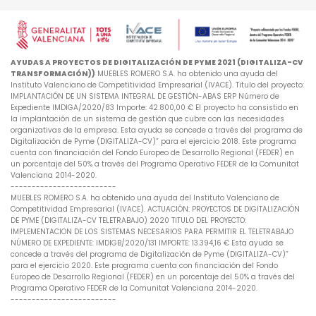
AYUDAS A PROYECTOS DE DIGITALIZACIÓN DE PYME 2021 (DIGITALIZA-CV
TRANSFORMACIÓN))
MUEBLES ROMERO S.A. ha obtenido una ayuda del
Instituto Valenciano de Competitividad Empresarial (IVACE). Titulo del proyecto:
IMPLANTACIÓN DE UN SISTEMA INTEGRAL DE GESTIÓN-ABAS ERP Número de
Expediente IMDIGA/2020/83 Importe: 42.800,00 € El proyecto ha consistido en
la implantación de un sistema de gestión que cubre con las necesidades
organizativas de la empresa. Esta ayuda se concede a través del programa de
Digitalización de Pyme (DIGITALIZA-CV)” para el ejercicio 2018. Este programa
cuenta con financiación del Fondo Europeo de Desarrollo Regional (FEDER) en
un porcentaje del 50% a través del Programa Operativo FEDER de la Comunitat
Valenciana 2014-2020.
-------------------------
MUEBLES ROMERO S.A. ha obtenido una ayuda del Instituto Valenciano de
Competitividad Empresarial (IVACE). ACTUACIÓN: PROYECTOS DE DIGITALIZACIÓN
DE PYME (DIGITALIZA-CV TELETRABAJO) 2020 TITULO DEL PROYECTO:
IMPLEMENTACION DE LOS SISTEMAS NECESARIOS PARA PERMITIR EL TELETRABAJO
NÚMERO DE EXPEDIENTE: IMDIGB/2020/131 IMPORTE: 13.394,16 € Esta ayuda se
concede a través del programa de Digitalización de Pyme (DIGITALIZA-CV)”
para el ejercicio 2020. Este programa cuenta con financiación del Fondo
Europeo de Desarrollo Regional (FEDER) en un porcentaje del 50% a través del
Programa Operativo FEDER de la Comunitat Valenciana 2014-2020.
-------------------------