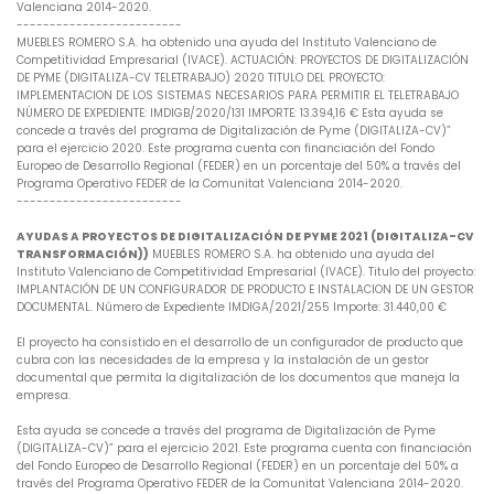
Valenciana 2014-2020.
-------------------------
MUEBLES ROMERO S.A. ha obtenido una ayuda del Instituto Valenciano de
Competitividad Empresarial (IVACE). ACTUACIÓN: PROYECTOS DE DIGITALIZACIÓN
DE PYME (DIGITALIZA-CV TELETRABAJO) 2020 TITULO DEL PROYECTO:
IMPLEMENTACION DE LOS SISTEMAS NECESARIOS PARA PERMITIR EL TELETRABAJO
NÚMERO DE EXPEDIENTE: IMDIGB/2020/131 IMPORTE: 13.394,16 € Esta ayuda se
concede a través del programa de Digitalización de Pyme (DIGITALIZA-CV)”
para el ejercicio 2020. Este programa cuenta con financiación del Fondo
Europeo de Desarrollo Regional (FEDER) en un porcentaje del 50% a través del
Programa Operativo FEDER de la Comunitat Valenciana 2014-2020.
-------------------------
AYUDAS A PROYECTOS DE DIGITALIZACIÓN DE PYME 2021 (DIGITALIZA-CV
TRANSFORMACIÓN))
MUEBLES ROMERO S.A. ha obtenido una ayuda del
Instituto Valenciano de Competitividad Empresarial (IVACE). Titulo del proyecto:
IMPLANTACIÓN DE UN CONFIGURADOR DE PRODUCTO E INSTALACION DE UN GESTOR
DOCUMENTAL. Número de Expediente IMDIGA/2021/255 Importe: 31.440,00 €
El proyecto ha consistido en el desarrollo de un configurador de producto que
cubra con las necesidades de la empresa y la instalación de un gestor
documental que permita la digitalización de los documentos que maneja la
empresa.
Esta ayuda se concede a través del programa de Digitalización de Pyme
(DIGITALIZA-CV)” para el ejercicio 2021. Este programa cuenta con financiación
del Fondo Europeo de Desarrollo Regional (FEDER) en un porcentaje del 50% a
través del Programa Operativo FEDER de la Comunitat Valenciana 2014-2020.