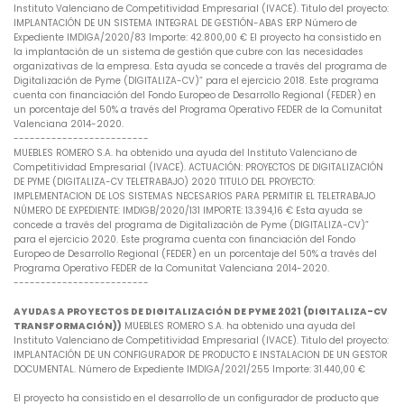
Instituto Valenciano de Competitividad Empresarial (IVACE). Titulo del proyecto:
IMPLANTACIÓN DE UN SISTEMA INTEGRAL DE GESTIÓN-ABAS ERP Número de
Expediente IMDIGA/2020/83 Importe: 42.800,00 € El proyecto ha consistido en
la implantación de un sistema de gestión que cubre con las necesidades
organizativas de la empresa. Esta ayuda se concede a través del programa de
Digitalización de Pyme (DIGITALIZA-CV)” para el ejercicio 2018. Este programa
cuenta con financiación del Fondo Europeo de Desarrollo Regional (FEDER) en
un porcentaje del 50% a través del Programa Operativo FEDER de la Comunitat
Valenciana 2014-2020.
-------------------------
MUEBLES ROMERO S.A. ha obtenido una ayuda del Instituto Valenciano de
Competitividad Empresarial (IVACE). ACTUACIÓN: PROYECTOS DE DIGITALIZACIÓN
DE PYME (DIGITALIZA-CV TELETRABAJO) 2020 TITULO DEL PROYECTO:
IMPLEMENTACION DE LOS SISTEMAS NECESARIOS PARA PERMITIR EL TELETRABAJO
NÚMERO DE EXPEDIENTE: IMDIGB/2020/131 IMPORTE: 13.394,16 € Esta ayuda se
concede a través del programa de Digitalización de Pyme (DIGITALIZA-CV)”
para el ejercicio 2020. Este programa cuenta con financiación del Fondo
Europeo de Desarrollo Regional (FEDER) en un porcentaje del 50% a través del
Programa Operativo FEDER de la Comunitat Valenciana 2014-2020.
-------------------------
AYUDAS A PROYECTOS DE DIGITALIZACIÓN DE PYME 2021 (DIGITALIZA-CV
TRANSFORMACIÓN))
MUEBLES ROMERO S.A. ha obtenido una ayuda del
Instituto Valenciano de Competitividad Empresarial (IVACE). Titulo del proyecto:
IMPLANTACIÓN DE UN CONFIGURADOR DE PRODUCTO E INSTALACION DE UN GESTOR
DOCUMENTAL. Número de Expediente IMDIGA/2021/255 Importe: 31.440,00 €
El proyecto ha consistido en el desarrollo de un configurador de producto que