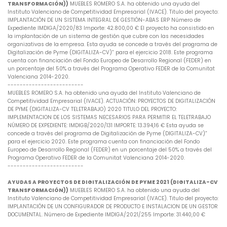
TRANSFORMACIÓN))
MUEBLES ROMERO S.A. ha obtenido una ayuda del
Instituto Valenciano de Competitividad Empresarial (IVACE). Titulo del proyecto:
IMPLANTACIÓN DE UN SISTEMA INTEGRAL DE GESTIÓN-ABAS ERP Número de
Expediente IMDIGA/2020/83 Importe: 42.800,00 € El proyecto ha consistido en
la implantación de un sistema de gestión que cubre con las necesidades
organizativas de la empresa. Esta ayuda se concede a través del programa de
Digitalización de Pyme (DIGITALIZA-CV)” para el ejercicio 2018. Este programa
cuenta con financiación del Fondo Europeo de Desarrollo Regional (FEDER) en
un porcentaje del 50% a través del Programa Operativo FEDER de la Comunitat
Valenciana 2014-2020.
-------------------------
MUEBLES ROMERO S.A. ha obtenido una ayuda del Instituto Valenciano de
Competitividad Empresarial (IVACE). ACTUACIÓN: PROYECTOS DE DIGITALIZACIÓN
DE PYME (DIGITALIZA-CV TELETRABAJO) 2020 TITULO DEL PROYECTO:
IMPLEMENTACION DE LOS SISTEMAS NECESARIOS PARA PERMITIR EL TELETRABAJO
NÚMERO DE EXPEDIENTE: IMDIGB/2020/131 IMPORTE: 13.394,16 € Esta ayuda se
concede a través del programa de Digitalización de Pyme (DIGITALIZA-CV)”
para el ejercicio 2020. Este programa cuenta con financiación del Fondo
Europeo de Desarrollo Regional (FEDER) en un porcentaje del 50% a través del
Programa Operativo FEDER de la Comunitat Valenciana 2014-2020.
-------------------------
AYUDAS A PROYECTOS DE DIGITALIZACIÓN DE PYME 2021 (DIGITALIZA-CV
TRANSFORMACIÓN))
MUEBLES ROMERO S.A. ha obtenido una ayuda del
Instituto Valenciano de Competitividad Empresarial (IVACE). Titulo del proyecto:
IMPLANTACIÓN DE UN CONFIGURADOR DE PRODUCTO E INSTALACION DE UN GESTOR
DOCUMENTAL. Número de Expediente IMDIGA/2021/255 Importe: 31.440,00 €